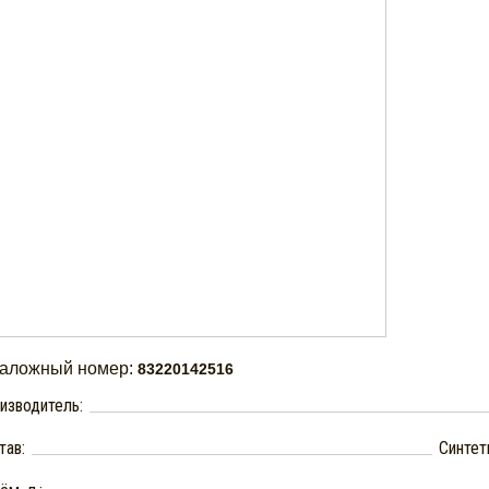
таложный номер:
83220142516
изводитель:
тав:
Синтет