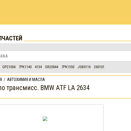
ПЧАСТЕЙ
GP21004
7PK1140
4134
GR20044
7PK1550
JSB0116
260101
Я
/
АВТОХИМИЯ И МАСЛА
о трансмисс. BMW ATF LA 2634