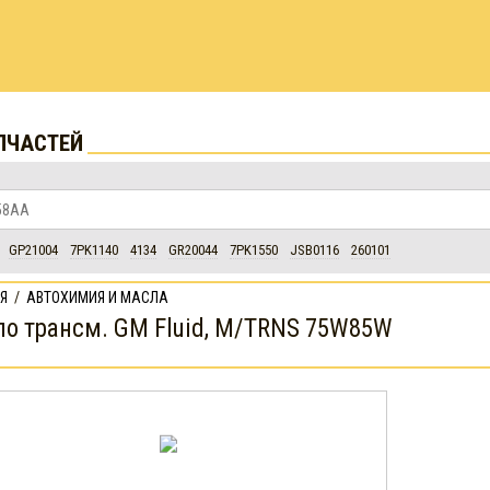
ПЧАСТЕЙ
GP21004
7PK1140
4134
GR20044
7PK1550
JSB0116
260101
Я
/
АВТОХИМИЯ И МАСЛА
о трансм. GM Fluid, M/TRNS 75W85W