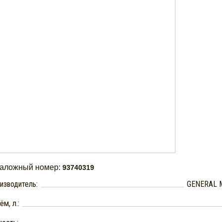
таложный номер:
93740319
изводитель:
GENERAL 
м, л.: