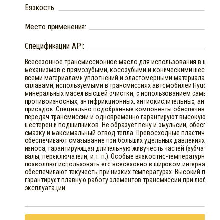
Вязкость:
Место применения:
Спецификации API:
Всесезонное трансмиссионное масло для использования в широ
механизмов с прямозубыми, косозубыми и коническими шестерн
всеми материалами уплотнений и эластомерными материалами, а 
сплавами, используемыми в трансмиссиях автомобилей Hyudai и K
минеральных масел высшей очистки, с использованием самых с
противоизносных, антифрикционных, антиокислительных, антипен
присадок. Специально подобранные компоненты обеспечивают 
передач трансмиссии и одновременно гарантируют высокую защи
шестерен и подшипников. Не образует пену и эмульсии, обеспечи
смазку и максимальный отвод тепла. Превосходные пластически
обеспечивают смазывание при больших удельных давлениях. Пре
износа, гарантирующая длительную живучесть частей (зубчатые 
валы, переключатели, и т. п.). Особые вязкостно-температурные с
позволяют использовать его всесезонно в широком интервале те
обеспечивают текучесть при низких температурах. Высокий показ
гарантирует плавную работу элементов трансмиссии при любых т
эксплуатации.