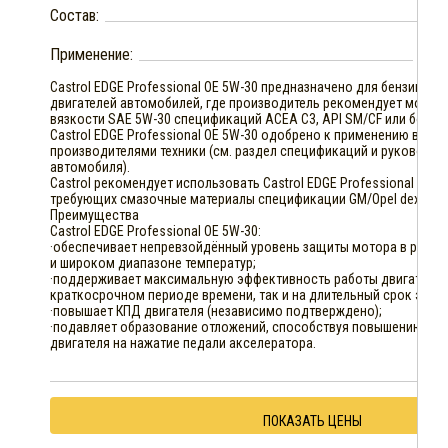
Состав:
Применение:
Бен
Castrol EDGE Professional OE 5W-30 предназначено для бензиновы
двигателей автомобилей, где производитель рекомендует мотор
вязкости SAE 5W-30 спецификаций ACEA С3, API SM/CF или более 
Castrol EDGE Professional OE 5W-30 одобрено к применению веду
производителями техники (см. раздел спецификаций и руководст
автомобиля).
Castrol рекомендует использовать Castrol EDGE Professional OE 5W
требующих смазочные материалы спецификации GM/Opel dexos2.
Преимущества
Castrol EDGE Professional OE 5W-30:
·обеспечивает непревзойдённый уровень защиты мотора в разны
и широком диапазоне температур;
·поддерживает максимальную эффективность работы двигателя, 
краткосрочном периоде времени, так и на длительный срок эксп
·повышает КПД двигателя (независимо подтверждено);
·подавляет образование отложений, способствуя повышению ск
двигателя на нажатие педали акселератора.
ПОКАЗАТЬ ЦЕНЫ