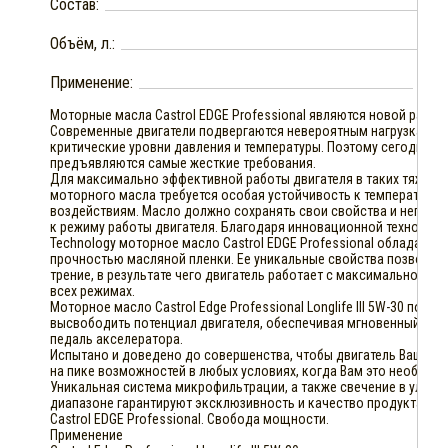
Состав:
Объём, л.:
Применение:
Бен
Моторные масла Castrol EDGE Professional являются новой разраб
Современные двигатели подвергаются невероятным нагрузкам, 
критические уровни давления и температуры. Поэтому сегодня 
предъявляются самые жесткие требования.
Для максимально эффективной работы двигателя в таких тяжелы
моторного масла требуется особая устойчивость к температурн
воздействиям. Масло должно сохранять свои свойства и непрер
к режиму работы двигателя. Благодаря инновационной технологии 
Technology моторное масло Castrol EDGE Professional обладает 
прочностью масляной пленки. Ее уникальные свойства позволяют
трение, в результате чего двигатель работает с максимальной э
всех режимах.
Моторное масло Castrol Edge Professional Longlife III 5W-30 позв
высвободить потенциал двигателя, обеспечивая мгновенный откл
педаль акселератора.
Испытано и доведено до совершенства, чтобы двигатель Вашего
на пике возможностей в любых условиях, когда Вам это необходи
Уникальная система микрофильтрации, а также свечение в ульт
диапазоне гарантируют эксклюзивность и качество продукта.
Castrol EDGE Professional. Свобода мощности.
Применение