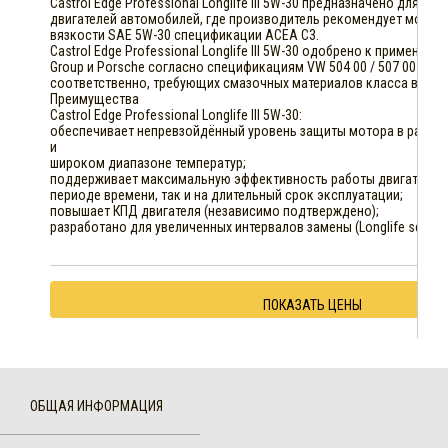
Castrol Edge Professional Longlife III 5W-30 предназначено для бе
двигателей автомобилей, где производитель рекомендует мотор
вязкости SAE 5W-30 спецификации ACEA С3.
Castrol Edge Professional Longlife III 5W-30 одобрено к применен
Group и Porsche согласно спецификациям VW 504 00 / 507 00 и Po
соответственно, требующих смазочных материалов класса вязко
Преимущества
Castrol Edge Professional Longlife III 5W-30:
обеспечивает непревзойдённый уровень защиты мотора в разных
и
широком диапазоне температур;
поддерживает максимальную эффективность работы двигателя, 
периоде времени, так и на длительный срок эксплуатации;
повышает КПД двигателя (независимо подтверждено);
разработано для увеличенных интервалов замены (Longlife service
ПОКАЗАТЬ ЦЕНЫ
ОБЩАЯ ИНФОРМАЦИЯ