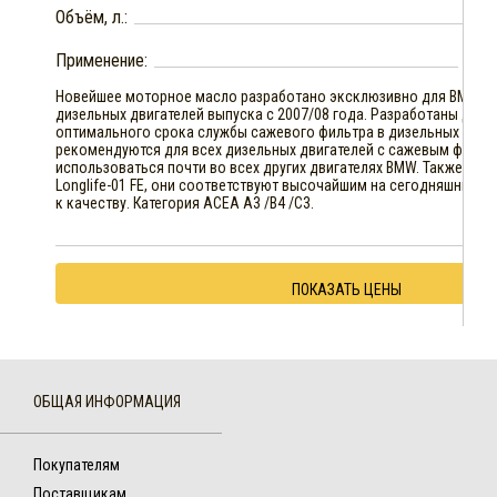
Объём, л.:
Применение:
Бен
Новейшее моторное масло разработано эксклюзивно для BMW д
дизельных двигателей выпуска с 2007/08 года. Разработаны для 
оптимального срока службы сажевого фильтра в дизельных двига
рекомендуются для всех дизельных двигателей с сажевым фильтр
использоваться почти во всех других двигателях BMW. Также как м
Longlife-01 FE, они соответствуют высочайшим на сегодняшний 
к качеству. Категория ACEA A3 /B4 /C3.
ПОКАЗАТЬ ЦЕНЫ
ОБЩАЯ ИНФОРМАЦИЯ
Покупателям
Поставщикам