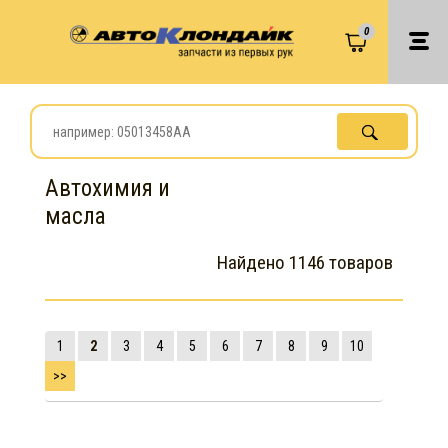
0
Автохимия и
масла
Найдено 1146 товаров
1
2
3
4
5
6
7
8
9
10
>>