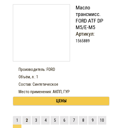
Масло
трансмисс.
FORD ATF DP
M5/E-M5
Артикул:
1565889
Производитель: FORD
Объём, л.: 1
Состав: Синтетическое
Место применения: АКПП, ГУР
ЦЕНЫ
1
2
3
4
5
6
7
8
9
10