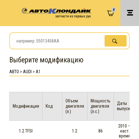
0
Выберите модификацию
АВТО
>
AUDI
>
A1
Объем
Мощность
Даты
Модификация
Код
двигателя
двигателя
выпуска
(л.)
(л.с.)
2010 —
1.2 TFSI
1.2
86
наст.
время