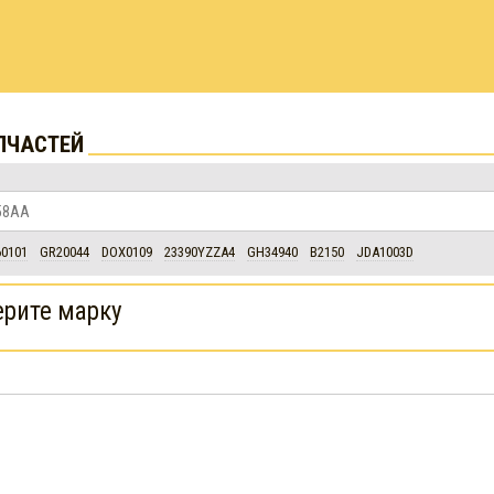
ПЧАСТЕЙ
60101
GR20044
DOX0109
23390YZZA4
GH34940
B2150
JDA1003D
рите марку