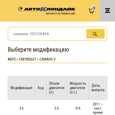
0
Выберите модификацию
АВТО
>
CHEVROLET
>
CAMARO V
Объем
Мощность
Даты
Модификация
Код
двигателя
двигателя
выпуска
(л.)
(л.с.)
2011 —
3.6
3.6
316
наст.
время