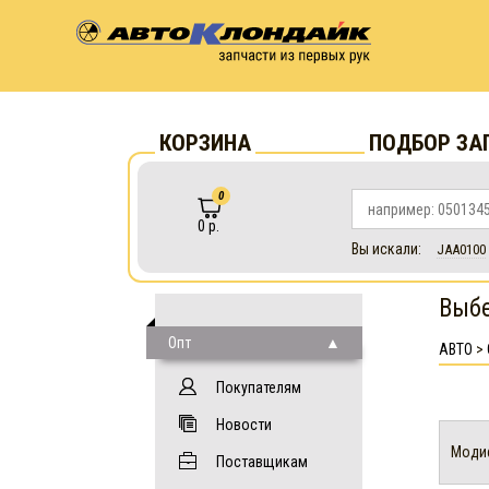
КОРЗИНА
ПОДБОР ЗА
0
0 р.
Вы искали:
JAA0100
Выб
Опт
АВТО
>
Покупателям
Новости
Моди
Поставщикам