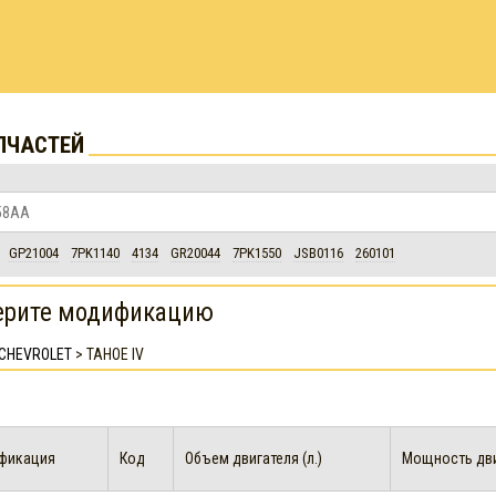
ПЧАСТЕЙ
GP21004
7PK1140
4134
GR20044
7PK1550
JSB0116
260101
ерите модификацию
CHEVROLET
>
TAHOE IV
фикация
Код
Объем двигателя (л.)
Мощность двиг