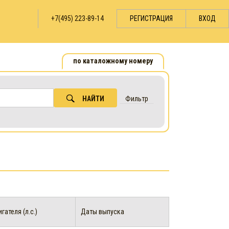
+7(495) 223-89-14
РЕГИСТРАЦИЯ
ВХОД
по каталожному номеру
НАЙТИ
Фильтр
ателя (л.с.)
Даты выпуска