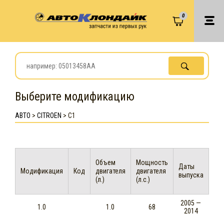
0
Выберите модификацию
АВТО
>
CITROEN
>
C1
Объем
Мощность
Даты
Модификация
Код
двигателя
двигателя
выпуска
(л.)
(л.с.)
2005 —
1.0
1.0
68
2014