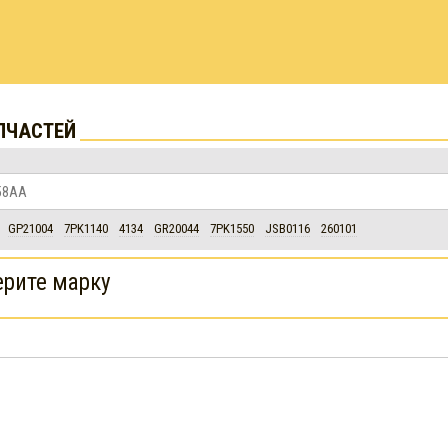
ПЧАСТЕЙ
GP21004
7PK1140
4134
GR20044
7PK1550
JSB0116
260101
рите марку