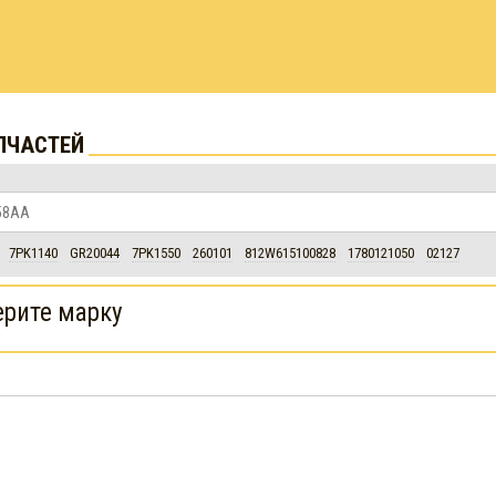
ПЧАСТЕЙ
7PK1140
GR20044
7PK1550
260101
812W615100828
1780121050
02127
рите марку