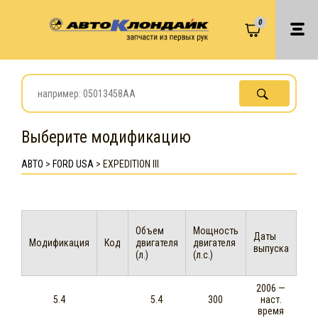
0
Выберите модификацию
АВТО
>
FORD USA
>
EXPEDITION III
Объем
Мощность
Даты
Модификация
Код
двигателя
двигателя
выпуска
(л.)
(л.с.)
2006 —
5.4
5.4
300
наст.
время