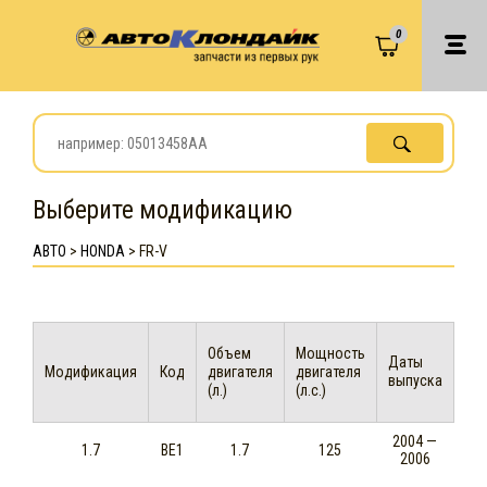
0
Выберите модификацию
АВТО
>
HONDA
>
FR-V
Объем
Мощность
Даты
Модификация
Код
двигателя
двигателя
выпуска
(л.)
(л.с.)
2004 —
1.7
BE1
1.7
125
2006