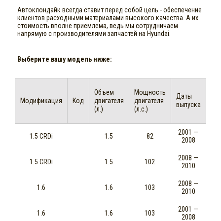
Автоклондайк всегда ставит перед собой цель - обеспечение
клиентов расходными материалами высокого качества. А их
стоимость вполне приемлема, ведь мы сотрудничаем
напрямую с производителями запчастей на Hyundai.
Выберите вашу модель ниже:
Объем
Мощность
Даты
Модификация
Код
двигателя
двигателя
выпуска
(л.)
(л.с.)
2001 —
1.5 CRDi
1.5
82
2008
2008 —
1.5 CRDi
1.5
102
2010
2008 —
1.6
1.6
103
2010
2001 —
1.6
1.6
103
2008