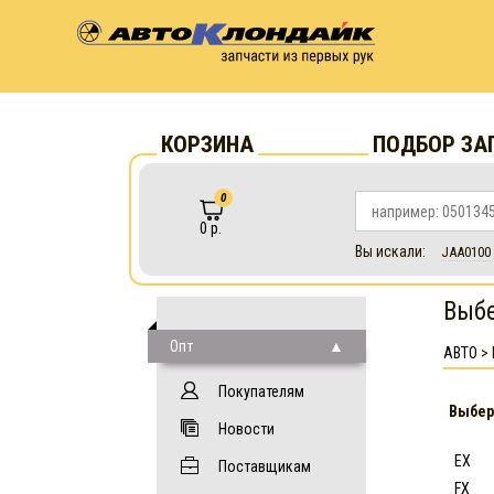
КОРЗИНА
ПОДБОР ЗА
0
0 р.
Вы искали:
JAA0100
Выбе
Опт
АВТО
>
Покупателям
Выбер
Новости
EX
Поставщикам
FX