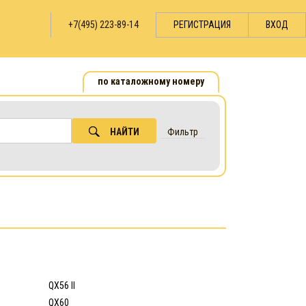
+7(495) 223-89-14
РЕГИСТРАЦИЯ
ВХОД
по каталожному номеру
НАЙТИ
Фильтр
QX56 II
QX60