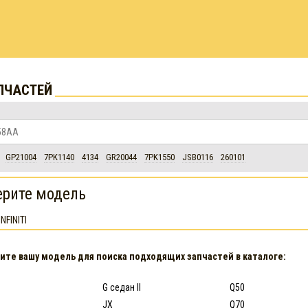
ПЧАСТЕЙ
GP21004
7PK1140
4134
GR20044
7PK1550
JSB0116
260101
рите модель
INFINITI
ите вашу модель для поиска подходящих запчастей в каталоге:
G седан II
Q50
JX
Q70