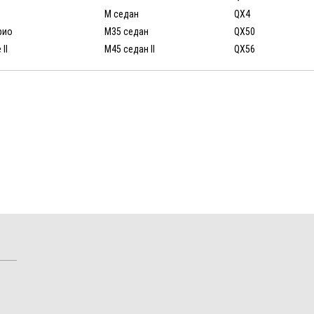
M седан
QX4
рио
M35 седан
QX50
 II
M45 седан II
QX56