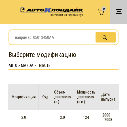
0
Выберите модификацию
АВТО
>
MAZDA
>
TRIBUTE
Объем
Мощность
Даты
Модификация
Код
двигателя
двигателя
выпуска
(л.)
(л.с.)
2000 —
2.0
2.0
124
2008