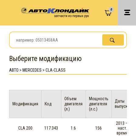
0
Выберите модификацию
АВТО
>
MERCEDES
>
CLA-CLASS
Объем
Мощность
Даты
Модификация
Код
двигателя
двигателя
выпуска
(л.)
(л.с.)
2013 —
CLA 200
117.343
1.6
156
наст.
время