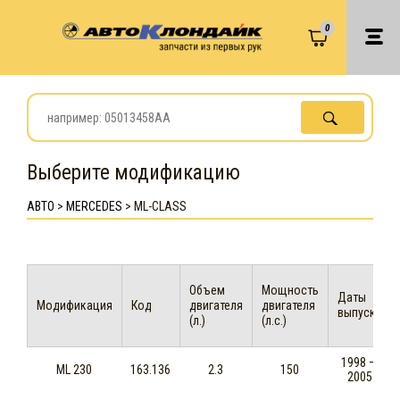
0
Выберите модификацию
АВТО
>
MERCEDES
>
ML-CLASS
Объем
Мощность
Даты
Модификация
Код
двигателя
двигателя
выпуска
(л.)
(л.с.)
1998 —
ML 230
163.136
2.3
150
2005