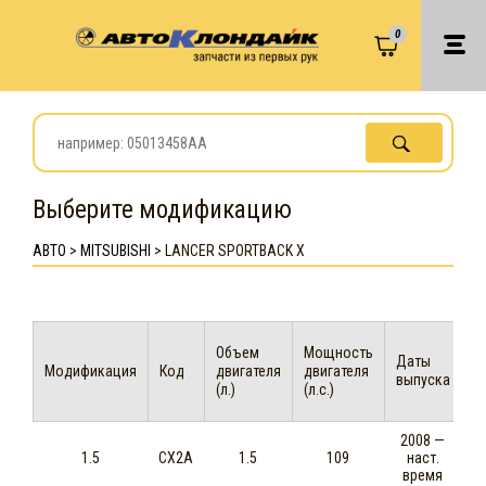
0
Выберите модификацию
АВТО
>
MITSUBISHI
>
LANCER SPORTBACK X
Объем
Мощность
Даты
Модификация
Код
двигателя
двигателя
выпуска
(л.)
(л.с.)
2008 —
1.5
CX2A
1.5
109
наст.
время