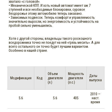
хватало «с головой».
• Механической КПП. И хоть новый автомат имеет аж 7
ступеней и все необходимые блокировки, суровое
бездорожье этому автомобилю теперь заказано.
• Зависимых подвесок. Теперь комфорт и управляемость
значительно выросли, но энергоёмкость и устойчивость на
пробой сильно уменьшились.
Хотя с другой стороны, владельцы такого роскошного
вседорожника точно не поедут на ней «грязь месить». А для
всего остального он точно будет лучшим вариантом.
Особенно в нашей стране.
Объем
Мощность
Даты
Модификация
Код
двигателя
двигателя
выпуска
(л.)
(л.с.)
2010 —
5.6
5.6
405
наст.
время