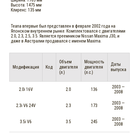
Ширина: 1765 мм
Высота: 1475 мм
Клиренс: 135 мм
Teana впервые был представлен в феврале 2002 года на
Японском внутреннем рынке. Комплектовался с двигателями
2.0, 2.3, 2.5, 3.5. Является преемником Nissan Maxima J30, и
даже в Австралии продавался с именем Maxima.
Объем
Мощность
Даты
Модификация
Код
двигателя
двигателя
выпуска
(л.)
(л.с.)
2003 —
2.0i 16V
2.0
136
2008
2003 —
2.3i V6 24V
2.3
173
2008
2003 —
3.5i V6
3.5
245
2008