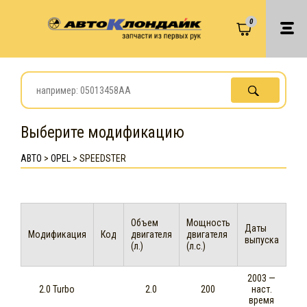
0
Выберите модификацию
АВТО
>
OPEL
>
SPEEDSTER
Объем
Мощность
Даты
Модификация
Код
двигателя
двигателя
выпуска
(л.)
(л.с.)
2003 —
2.0 Turbo
2.0
200
наст.
время