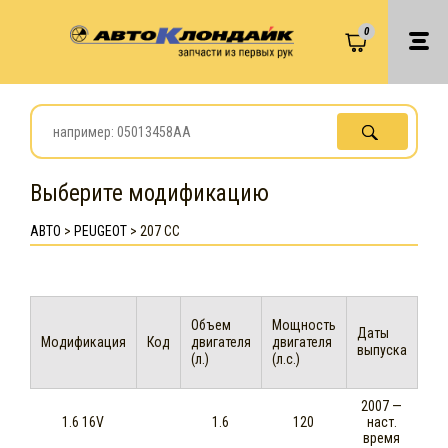
0
Выберите модификацию
АВТО
>
PEUGEOT
>
207 CC
Объем
Мощность
Даты
Модификация
Код
двигателя
двигателя
выпуска
(л.)
(л.с.)
2007 —
1.6 16V
1.6
120
наст.
время