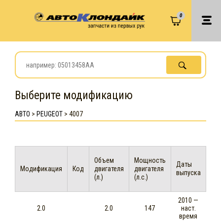
0
Выберите модификацию
АВТО
>
PEUGEOT
>
4007
Объем
Мощность
Даты
Модификация
Код
двигателя
двигателя
выпуска
(л.)
(л.с.)
2010 —
2.0
2.0
147
наст.
время