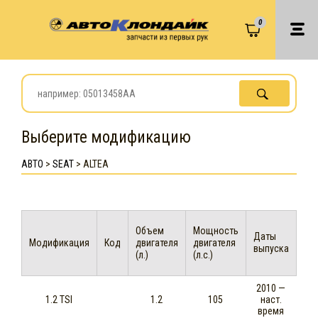
0
Выберите модификацию
АВТО
>
SEAT
>
ALTEA
Объем
Мощность
Даты
Модификация
Код
двигателя
двигателя
выпуска
(л.)
(л.с.)
2010 —
1.2 TSI
1.2
105
наст.
время