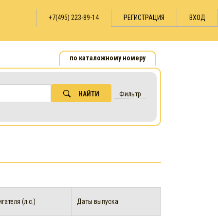
+7(495) 223-89-14
РЕГИСТРАЦИЯ
ВХОД
по каталожному номеру
НАЙТИ
Фильтр
ателя (л.с.)
Даты выпуска