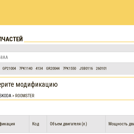
ПЧАСТЕЙ
GP21004
7PK1140
4134
GR20044
7PK1550
JSB0116
260101
ерите модификацию
SKODA
>
ROOMSTER
фикация
Код
Объем двигателя (л.)
Мощность двиг