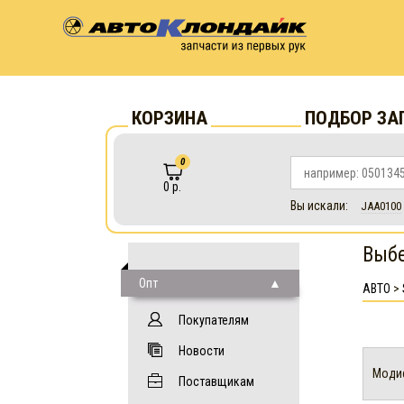
КОРЗИНА
ПОДБОР ЗА
0
0 р.
Вы искали:
JAA0100
Выб
Опт
АВТО
>
Покупателям
Новости
Моди
Поставщикам