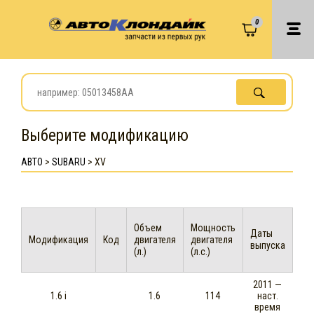
0
Выберите модификацию
АВТО
>
SUBARU
>
XV
Объем
Мощность
Даты
Модификация
Код
двигателя
двигателя
выпуска
(л.)
(л.с.)
2011 —
1.6 i
1.6
114
наст.
время