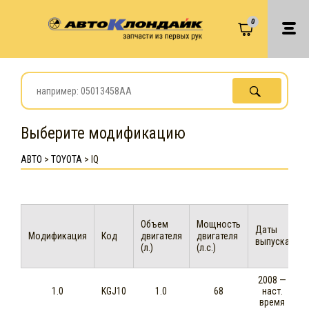
0
Выберите модификацию
АВТО
>
TOYOTA
>
IQ
Объем
Мощность
Даты
Модификация
Код
двигателя
двигателя
выпуска
(л.)
(л.с.)
2008 —
1.0
KGJ10
1.0
68
наст.
время