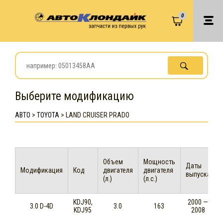
0
Выберите модификацию
АВТО
>
TOYOTA
>
LAND CRUISER PRADO
Объем
Мощность
Даты
Модификация
Код
двигателя
двигателя
выпуска
(л.)
(л.с.)
KDJ90,
2000 —
3.0 D-4D
3.0
163
KDJ95
2008