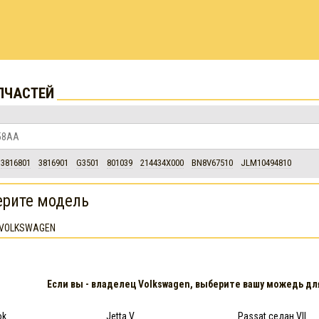
ПЧАСТЕЙ
3816801
3816901
G3501
801039
214434X000
BN8V67510
JLM10494810
рите модель
VOLKSWAGEN
Если вы - владелец Volkswagen, выберите вашу можедь дл
ok
Jetta V
Passat седан VII