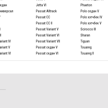
седан
Jetta VI
Phaeton
универсал
Passat Alltrack
Polo седан V
V
Passat CC
Polo хэтчбек IV
Passat CC II
Polo хэтчбек V
I
Passat Variant V
Scirocco III
I
Passat Variant VI
Sharan
ariant IV
Passat Variant VII
Tiguan
ariant V
Passat седан V
Touareg
ariant VI
Passat седан VI
Touareg II