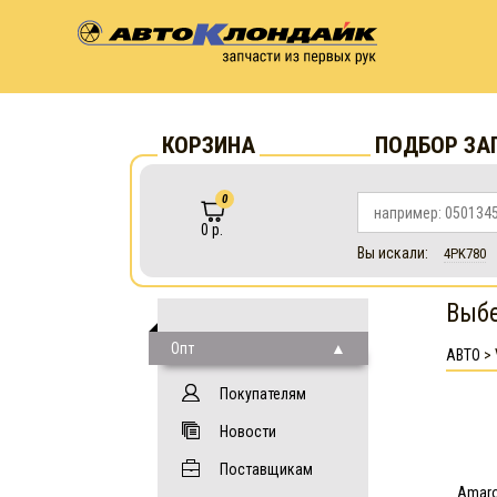
КОРЗИНА
ПОДБОР ЗА
0
0 р.
Вы искали:
4PK780
Выбе
Опт
АВТО
>
Покупателям
Новости
Поставщикам
Amar