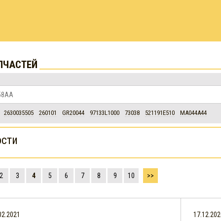
ПЧАСТЕЙ
2630035505
260101
GR20044
97133L1000
73038
521191E510
MA044A44
ости
2
3
4
5
6
7
8
9
10
>>
02.2021
17.12.202