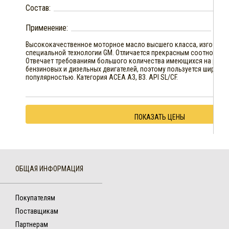
Состав:
Применение:
Бен
Высококачественное моторное масло высшего класса, изготовл
специальной технологии GM. Отличается прекрасным соотношени
Отвечает требованиям большого количества имеющихся на рынк
бензиновых и дизельных двигателей, поэтому пользуется широки
популярностью. Категория ACEA A3, B3. API SL/CF.
ПОКАЗАТЬ ЦЕНЫ
ОБЩАЯ ИНФОРМАЦИЯ
Покупателям
Поставщикам
Партнерам