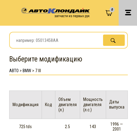
0
Выберите модификацию
АВТО
>
BMW
>
7 III
Объем
Мощность
Даты
Модификация
Код
двигателя
двигателя
выпуска
(л.)
(л.с.)
1996 —
725 tds
2.5
143
2001