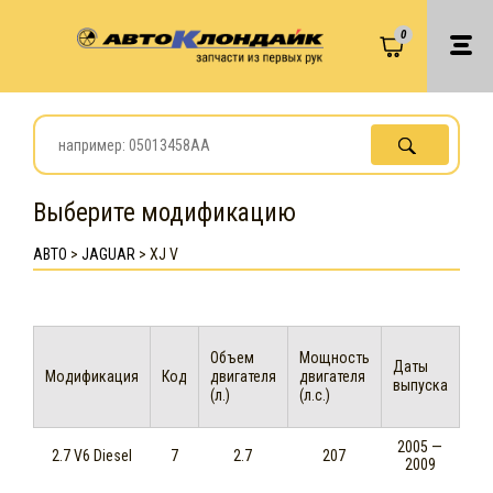
0
Выберите модификацию
АВТО
>
JAGUAR
>
XJ V
Объем
Мощность
Даты
Модификация
Код
двигателя
двигателя
выпуска
(л.)
(л.с.)
2005 —
2.7 V6 Diesel
7
2.7
207
2009