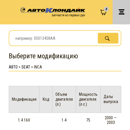
0
Выберите модификацию
АВТО
>
SEAT
>
INCA
Объем
Мощность
Даты
Модификация
Код
двигателя
двигателя
выпуска
(л.)
(л.с.)
2000 —
1.4 16V
1.4
75
2003