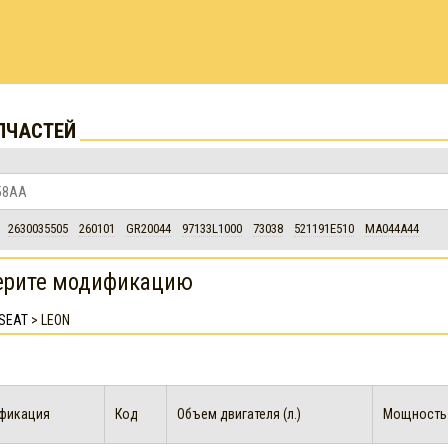
ПЧАСТЕЙ
2630035505
260101
GR20044
97133L1000
73038
521191E510
MA044A44
ерите модификацию
SEAT
>
LEON
фикация
Код
Объем двигателя (л.)
Мощность д