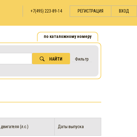
+7(495) 223-89-14
РЕГИСТРАЦИЯ
ВХОД
по каталожному номеру
НАЙТИ
Фильтр
вигателя (л.с.)
Даты выпуска