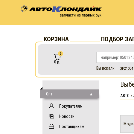
КОРЗИНА
ПОДБОР ЗА
0
0 р.
Вы искали:
GP21004
Выб
Опт
АВТО
>
Покупателям
Новости
Моди
Поставщикам