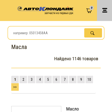
0
Масла
Найдено 1146 товаров
1
2
3
4
5
6
7
8
9
10
>>
Масло