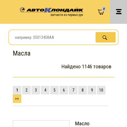
0
Масла
Найдено 1146 товаров
1
2
3
4
5
6
7
8
9
10
>>
Масло