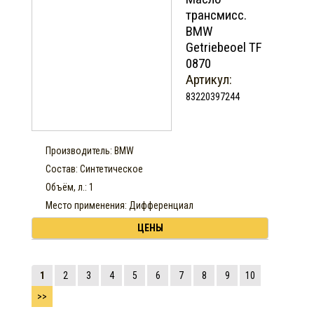
трансмисс.
BMW
Getriebeoel TF
0870
Артикул:
83220397244
Производитель: BMW
Состав: Синтетическое
Объём, л.: 1
Место применения: Дифференциал
ЦЕНЫ
1
2
3
4
5
6
7
8
9
10
>>