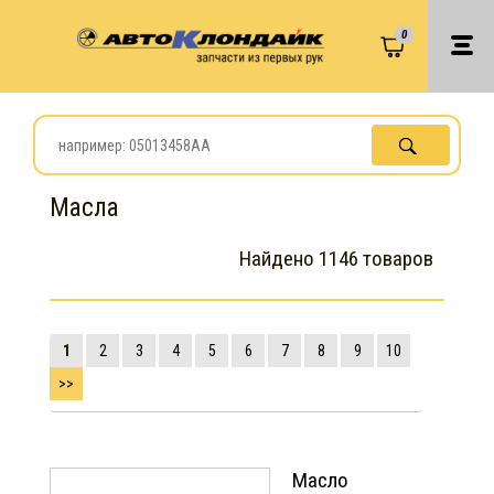
0
Масла
Найдено 1146 товаров
1
2
3
4
5
6
7
8
9
10
>>
Масло