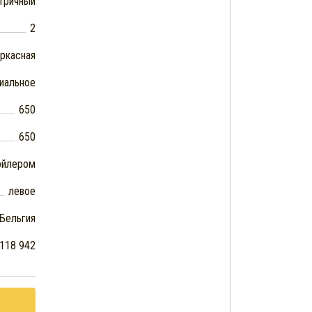
тричный
2
ркасная
циальное
650
650
ойлером
левое
Бельгия
 118 942