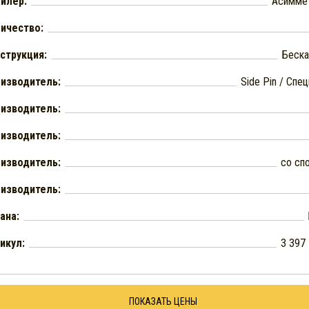
йлер:
Асимме
ичество:
струкция:
Беска
изводитель:
Side Pin / Спе
изводитель:
изводитель:
изводитель:
со сп
изводитель:
ана:
икул:
3 397
ПОКАЗАТЬ ЦЕНЫ