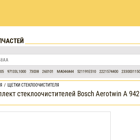
ПЧАСТЕЙ
05
97133L1000
73038
260101
MA044A44
521191E510
2221574400
233003115
Я
/
ЩЕТКИ СТЕКЛООЧИСТИТЕЛЯ
лект стеклоочистителей Bosch Aerotwin A 942