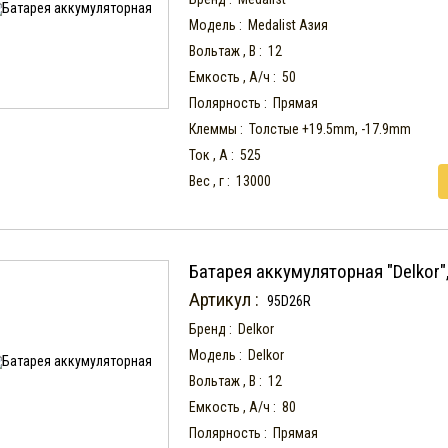
Модель :
Medalist Азия
Вольтаж , В :
12
Емкость , А/ч :
50
Полярность :
Прямая
Клеммы :
Толстые +19.5mm, -17.9mm
Ток , А :
525
Вес , г :
13000
Батарея аккумуляторная "Delkor"
Артикул :
95D26R
Бренд :
Delkor
Модель :
Delkor
Вольтаж , В :
12
Емкость , А/ч :
80
Полярность :
Прямая