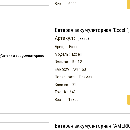
Вес , г :
6000
Батарея аккумуляторная "Excell",
Артикул :
_EB608
Бренд :
Exide
Модель :
Excell
Вольтаж , В :
12
Емкость , А/ч :
60
Полярность :
Прямая
Клеммы :
21
Ток , А :
640
Вес , г :
16300
Батарея аккумуляторная "AMERI