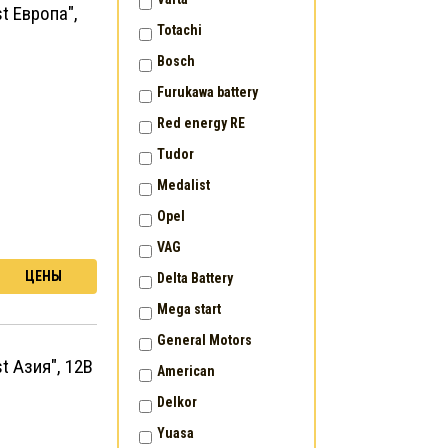
t Европа",
Totachi
Bosch
Furukawa battery
Red energy RE
Tudor
Medalist
Opel
VAG
ЦЕНЫ
Delta Battery
Mega start
General Motors
t Азия", 12В
American
Delkor
Yuasa