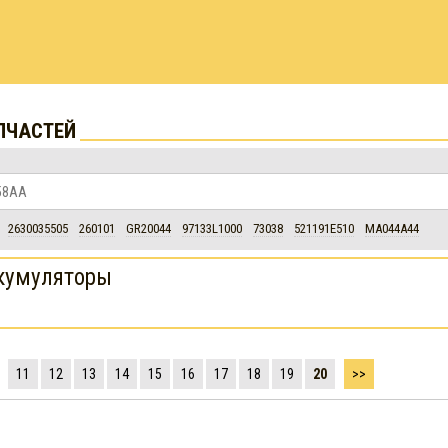
ПЧАСТЕЙ
2630035505
260101
GR20044
97133L1000
73038
521191E510
MA044A44
кумуляторы
11
12
13
14
15
16
17
18
19
20
>>