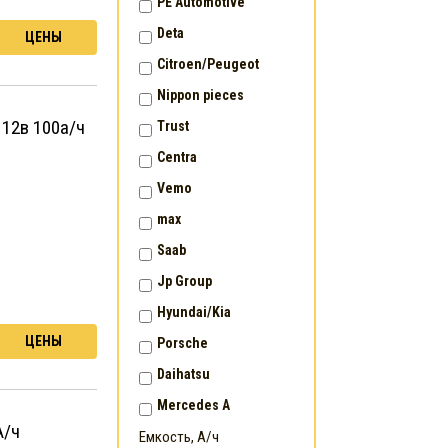
PE Automotive
Deta
ЦЕНЫ
Citroen/Peugeot
Nippon pieces
 12в 100а/ч
Trust
Centra
Vemo
max
Saab
Jp Group
Hyundai/Kia
ЦЕНЫ
Porsche
Daihatsu
Mercedes A
А/ч
Емкость, А/ч