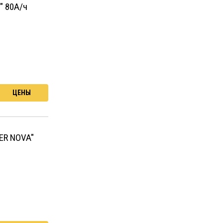
" 80А/ч
ЦЕНЫ
ER NOVA"