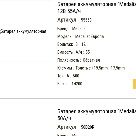
Батарея аккумуляторная "Medalis
12В 55А/ч
Артикул :
55559
Бренд :
Medalist
Модель :
Medalist Европа
Вольтаж , В :
12
Емкость , А/ч :
55
Полярность :
Обратная
Клеммы :
Толстые +19.5mm, -17.9mm
Ток , А :
500
Вес , г :
14200
Батарея аккумуляторная "Medalis
50А/ч
Артикул :
50D20R
Бренд :
Medalist