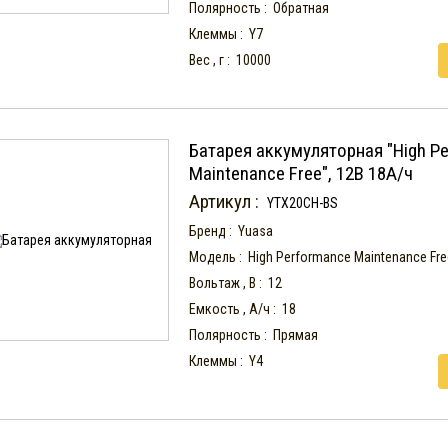
Полярность :
Обратная
Клеммы :
Y7
Вес , г :
10000
Батарея аккумуляторная "High P
Maintenance Free", 12В 18А/ч
Артикул :
YTX20CH-BS
Бренд :
Yuasa
Модель :
High Performance Maintenance Fre
Вольтаж , В :
12
Емкость , А/ч :
18
Полярность :
Прямая
Клеммы :
Y4