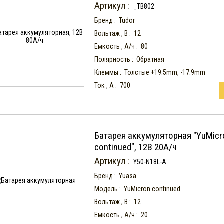
Артикул :
_TB802
Бренд :
Tudor
Вольтаж , В :
12
Емкость , А/ч :
80
Полярность :
Обратная
Клеммы :
Толстые +19.5mm, -17.9mm
Ток , А :
700
Батарея аккумуляторная "YuMicr
continued", 12В 20А/ч
Артикул :
Y50-N18L-A
Бренд :
Yuasa
Модель :
YuMicron continued
Вольтаж , В :
12
Емкость , А/ч :
20