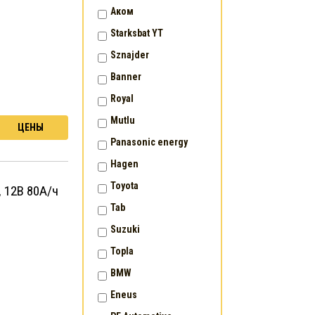
Аком
Starksbat YT
Sznajder
Banner
Royal
Mutlu
ЦЕНЫ
Panasonic energy
Hagen
Toyota
, 12В 80А/ч
Tab
Suzuki
Topla
BMW
Eneus