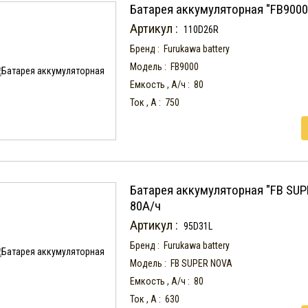
Батарея аккумуляторная "FB9000
Артикул :
110D26R
Бренд :
Furukawa battery
Модель :
FB9000
Емкость , А/ч :
80
Ток , А :
750
Батарея аккумуляторная "FB SUP
80А/ч
Артикул :
95D31L
Бренд :
Furukawa battery
Модель :
FB SUPER NOVA
Емкость , А/ч :
80
Ток , А :
630