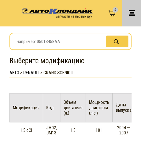
0
Выберите модификацию
АВТО
>
RENAULT
>
GRAND SCENIC II
Объем
Мощность
Даты
Модификация
Код
двигателя
двигателя
выпуска
(л.)
(л.с.)
JM02,
2004 —
1.5 dCi
1.5
101
JM13
2007