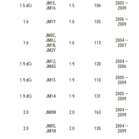
JM1E,
2005 —
1.5 dCi
1.5
106
JM16
2009
2006 —
1.6
JM1Y
1.6
105
2009
JM0C,
JM0J,
2004 —
1.6
1.6
113
JM1B,
2007
JM2Y
JM12,
2004 —
1.9 dCi
1.9
120
JM0G
2006
2005 —
1.9 dCi
JM15
1.9
110
2009
2005 —
1.9 dCi
JM14
1.9
131
2009
2004 —
2.0
JM0W
2.0
163
2009
JM05,
2004 —
2.0
2.0
135
JM1N
2009