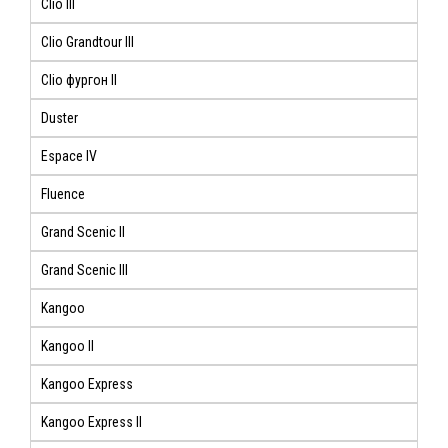
Clio III
Clio Grandtour III
Clio фургон II
Duster
Espace IV
Fluence
Grand Scenic II
Grand Scenic III
Kangoo
Kangoo II
Kangoo Express
Kangoo Express II