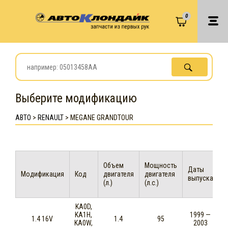
0
Выберите модификацию
АВТО
>
RENAULT
>
MEGANE GRANDTOUR
Объем
Мощность
Даты
Модификация
Код
двигателя
двигателя
выпуска
(л.)
(л.с.)
KA0D,
KA1H,
1999 —
1.4 16V
1.4
95
KA0W,
2003