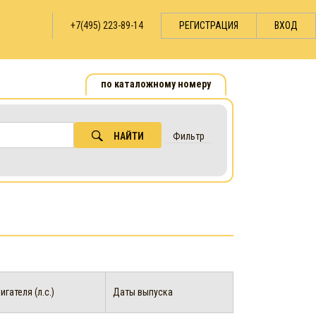
+7(495) 223-89-14
РЕГИСТРАЦИЯ
ВХОД
по каталожному номеру
НАЙТИ
Фильтр
гателя (л.с.)
Даты выпуска