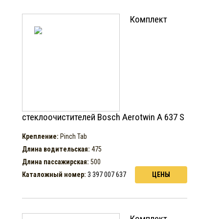
Комплект
стеклоочистителей Bosch Aerotwin A 637 S
Крепление:
Pinch Tab
Длина водительская:
475
Длина пассажирская:
500
Каталожный номер:
3 397 007 637
ЦЕНЫ
Комплект