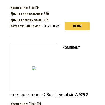
Крепление:
Side Pin
Длина водительская:
530
Длина пассажирская:
475
Каталожный номер:
3 397 118 927
ЦЕНЫ
Комплект
стеклоочистителей Bosch Aerotwin A 929 S
Крепление:
Pinch Tab