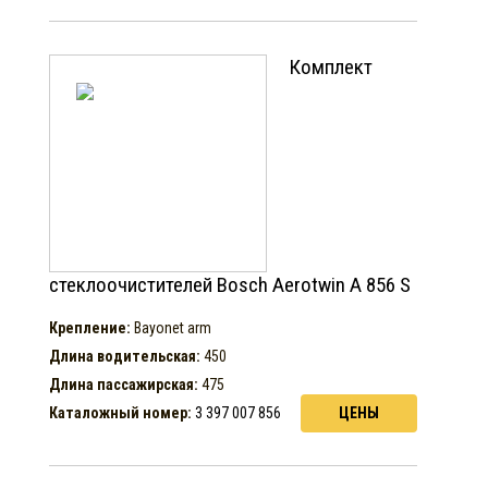
Комплект
стеклоочистителей Bosch Aerotwin A 856 S
Крепление:
Bayonet arm
Длина водительская:
450
Длина пассажирская:
475
Каталожный номер:
3 397 007 856
ЦЕНЫ