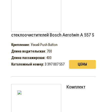
стеклоочистителей Bosch Aerotwin A 557 S
Крепление:
Узкий Push Button
Длина водительская:
700
Длина пассажирская:
400
Каталожный номер:
3 397 007 557
ЦЕНЫ
Комплект