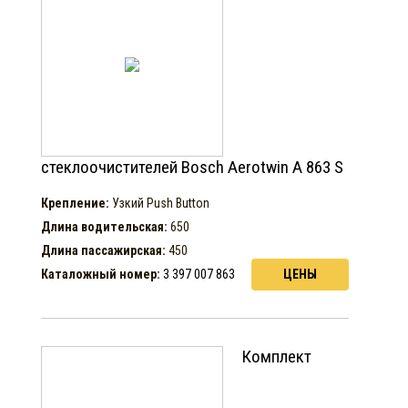
стеклоочистителей Bosch Aerotwin A 863 S
Крепление:
Узкий Push Button
Длина водительская:
650
Длина пассажирская:
450
Каталожный номер:
3 397 007 863
ЦЕНЫ
Комплект