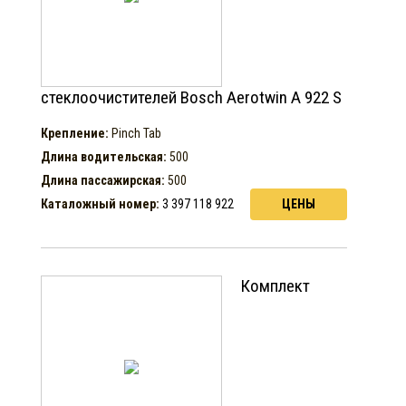
стеклоочистителей Bosch Aerotwin A 922 S
Крепление:
Pinch Tab
Длина водительская:
500
Длина пассажирская:
500
Каталожный номер:
3 397 118 922
ЦЕНЫ
Комплект