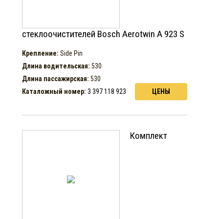
стеклоочистителей Bosch Aerotwin A 923 S
Крепление:
Side Pin
Длина водительская:
530
Длина пассажирская:
530
Каталожный номер:
3 397 118 923
ЦЕНЫ
Комплект