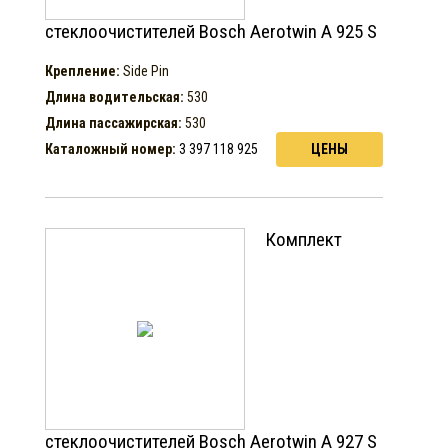
стеклоочистителей Bosch Aerotwin A 925 S
Крепление:
Side Pin
Длина водительская:
530
Длина пассажирская:
530
Каталожный номер:
3 397 118 925
ЦЕНЫ
Комплект
стеклоочистителей Bosch Aerotwin A 927 S