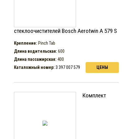
стеклоочистителей Bosch Aerotwin A 579 S
Крепление:
Pinch Tab
Длина водительская:
600
Длина пассажирская:
400
Каталожный номер:
3 397 007 579
ЦЕНЫ
Комплект