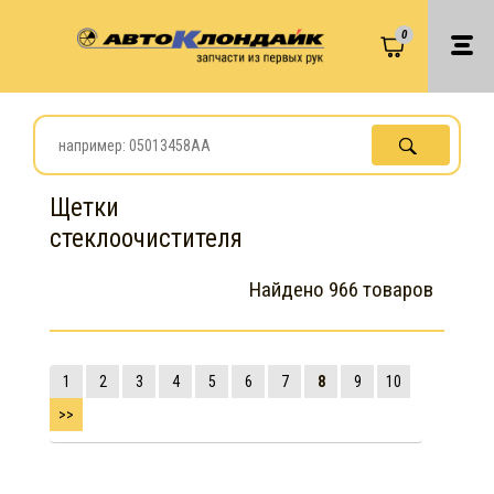
0
Щетки
стеклоочистителя
Найдено 966 товаров
1
2
3
4
5
6
7
8
9
10
>>